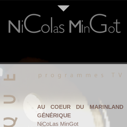
AU COEUR DU MARINLAND
GÉNÉRIQUE
NiCoLas MinGot