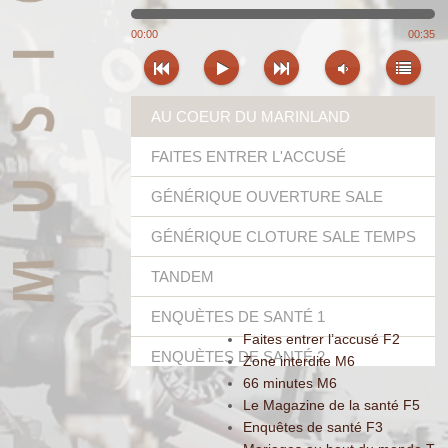
00:00
00:35
AU COEUR DU MARINLAND
GÉNÉRIQUE
FAITES ENTRER L'ACCUSÉ
GÉNÉRIQUE OUVERTURE SALE
TEMPS POUR LA PLANÈTE
GÉNÉRIQUE CLOTURE SALE TEMPS
POUR LA PLANÈTE
TANDEM
ENQUÈTES DE SANTÉ 1
Faites entrer l’accusé F2
ENQUÈTES DE SANTÉ 2
Zone interdite M6
66 minutes M6
ENQUÈTES DE SANTÉ 3
Le Magazine de la santé F5
Enquêtes de santé F3
7mn POUR UNE VIE (MAGAZINE DE LA